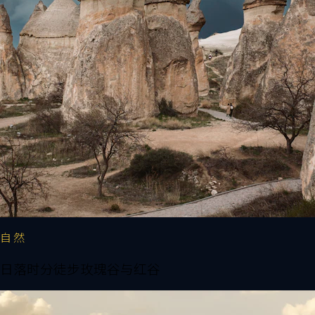
自然
日落时分徒步玫瑰谷与红谷