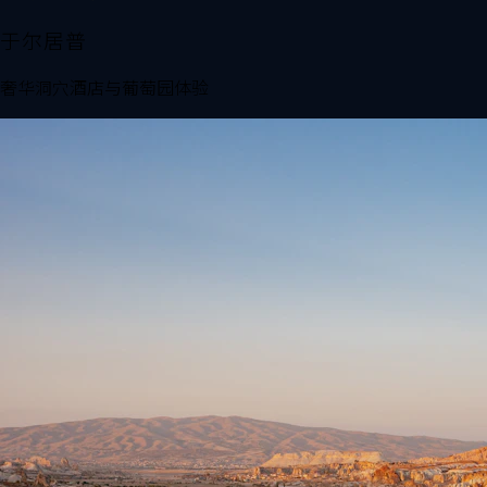
于尔居普
奢华洞穴酒店与葡萄园体验