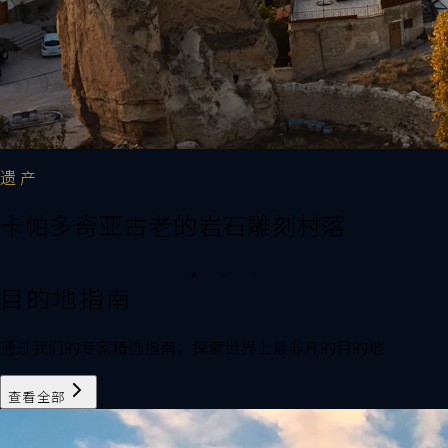
遗产
探险
奢华
卡帕多奇亚古老的岩石雕刻村落
探索神秘的山谷与仙人烟囱
洞穴酒店：古老与当代优雅的完美结合
目的地指南
通过我们的专家精选指南，探索世界上最非凡的目的地
查看全部