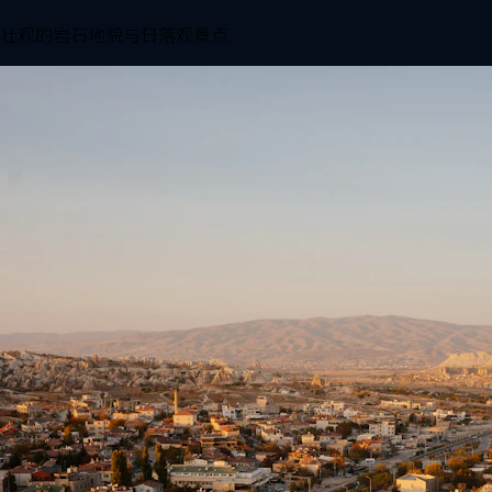
壮观的岩石地貌与日落观景点